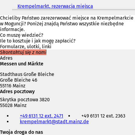
Krempelmarkt, rezerwacja miejsca
(
O
t
Chcieliby Państwo zarezerwować miejsce na Krempelmarkcie
w
w Moguncji? Poniżej znajdą Państwo wszystkie niezbędne
i
informacje.
e
Co muszę wiedzieć?
r
Ile to kosztuje i jak mogę zapłacić?
a
Formularze, ulotki, linki
s
Skontaktuj się z nami
i
Adres
ę
Messen und Märkte
w
Stadthaus Große Bleiche
n
Große Bleiche 46
o
55116 Mainz
w
Adres pocztowy
e
j
Skrytka pocztowa 3820
k
55028 Mainz
a
Telefon,
r
+49 6131 12 ext. 2471
+49 6131 12 ext. 2363
faks
c
krempelmarkt
stadt.mainz
de
i
i
adres
Twoja droga do nas
e
e-