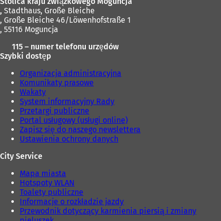
Stolica kraju związkowego Moguncja
e
i
,
Stadthaus, Große Bleiche
)
e
, Große Bleiche 46/Löwenhofstraße 1
)
, 55116 Moguncja
115 – numer telefonu urzędów
Szybki dostęp
Organizacja administracyjna
Komunikaty prasowe
Wakaty
System informacyjny Rady
Przetargi publiczne
Portal usługowy (usługi online)
Zapisz się do naszego newslettera
Ustawienia ochrony danych
City Service
Mapa miasta
Hotspoty WLAN
Toalety publiczne
Informacje o rozkładzie jazdy
Przewodnik dotyczący karmienia piersią i zmiany
pieluszek