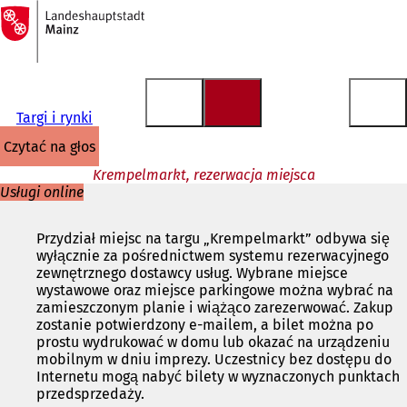
Do
strony
Przejdź do treści
głównej
Targi i rynki
czytać na głos
Krempelmarkt, rezerwacja miejsca
Usługi online
Przydział miejsc na targu „Krempelmarkt” odbywa się
wyłącznie za pośrednictwem systemu rezerwacyjnego
zewnętrznego dostawcy usług. Wybrane miejsce
wystawowe oraz miejsce parkingowe można wybrać na
zamieszczonym planie i wiążąco zarezerwować. Zakup
zostanie potwierdzony e-mailem, a bilet można po
prostu wydrukować w domu lub okazać na urządzeniu
mobilnym w dniu imprezy. Uczestnicy bez dostępu do
Internetu mogą nabyć bilety w wyznaczonych punktach
przedsprzedaży.