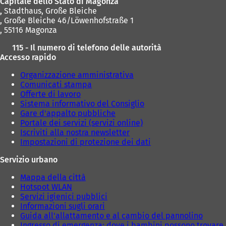
Capitale dello Stato di Magonza
a
a
,
Stadthaus, Große Bleiche
)
)
, Große Bleiche 46/Löwenhofstraße 1
, 55116 Magonza
115 - Il numero di telefono delle autorità
Accesso rapido
Organizzazione amministrativa
Comunicati stampa
Offerte di lavoro
Sistema informativo del Consiglio
Gare d'appalto pubbliche
Portale dei servizi (servizi online)
Iscriviti alla nostra newsletter
Impostazioni di protezione dei dati
Servizio urbano
Mappa della città
Hotspot WLAN
Servizi igienici pubblici
Informazioni sugli orari
Guida all'allattamento e al cambio del pannolino
Ingresso di emergenza: dove i bambini possono trovare