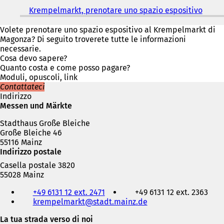
Krempelmarkt, prenotare uno spazio espositivo
(
S
i
Volete prenotare uno spazio espositivo al Krempelmarkt di
a
Magonza? Di seguito troverete tutte le informazioni
p
necessarie.
r
Cosa devo sapere?
e
Quanto costa e come posso pagare?
i
Moduli, opuscoli, link
n
Contattateci
u
Indirizzo
n
Messen und Märkte
a
Stadthaus Große Bleiche
n
Große Bleiche 46
u
55116 Mainz
o
Indirizzo postale
v
a
Casella postale 3820
s
55028 Mainz
c
Telefono,
h
+49 6131 12 ext. 2471
+49 6131 12 ext. 2363
fax
e
krempelmarkt
stadt.mainz
de
e
d
indirizzo
La tua strada verso di noi
a
e-