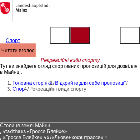
На
головну
Перейти до змісту
сторінку
Спорт
читати вголос
Рекреаційні види спорту
Тут ви знайдете огляд спортивних пропозицій для дозвілля
в Майнці.
Ти
Головна сторінка
Відкрийте для себе пропозиції
тут:
Спорт
Рекреаційні види спорту
Зона
для
ніг
Столиця землі Майнц
,
Stadthaus «Гроссе Бляйхе»
, «Гроссе Бляйхе» 46/«Льовенхофштрассе» 1