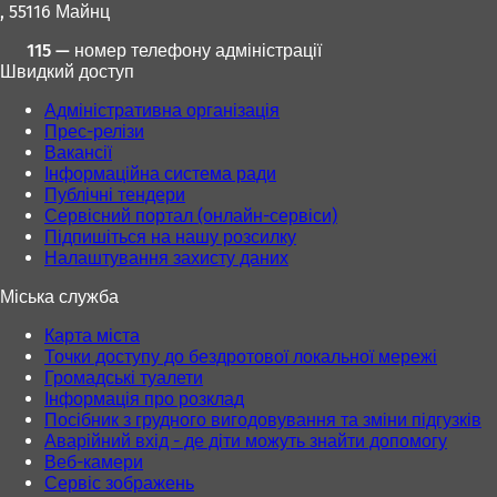
, 55116 Майнц
115 — номер телефону адміністрації
Швидкий доступ
Адміністративна організація
Прес-релізи
Вакансії
Інформаційна система ради
Публічні тендери
Сервісний портал (онлайн-сервіси)
Підпишіться на нашу розсилку
Налаштування захисту даних
Міська служба
Карта міста
Точки доступу до бездротової локальної мережі
Громадські туалети
Інформація про розклад
Посібник з грудного вигодовування та зміни підгузків
Аварійний вхід - де діти можуть знайти допомогу
Веб-камери
Сервіс зображень