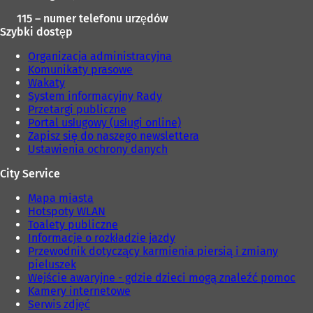
115 – numer telefonu urzędów
Szybki dostęp
Organizacja administracyjna
Komunikaty prasowe
Wakaty
System informacyjny Rady
Przetargi publiczne
Portal usługowy (usługi online)
Zapisz się do naszego newslettera
Ustawienia ochrony danych
City Service
Mapa miasta
Hotspoty WLAN
Toalety publiczne
Informacje o rozkładzie jazdy
Przewodnik dotyczący karmienia piersią i zmiany
pieluszek
Wejście awaryjne - gdzie dzieci mogą znaleźć pomoc
Kamery internetowe
Serwis zdjęć