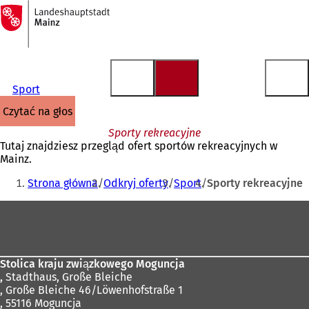
Do
strony
Przejdź do treści
głównej
Sport
czytać na głos
Sporty rekreacyjne
Tutaj znajdziesz przegląd ofert sportów rekreacyjnych w
Mainz.
Jesteś
Strona główna
Odkryj oferty
Sport
Sporty rekreacyjne
tutaj:
Obszar
stóp
Stolica kraju związkowego Moguncja
,
Stadthaus, Große Bleiche
, Große Bleiche 46/Löwenhofstraße 1
, 55116 Moguncja