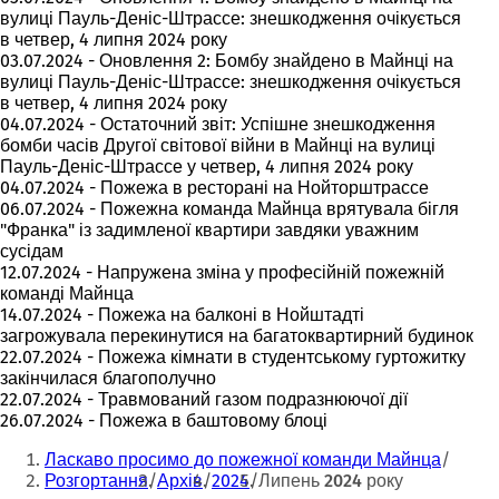
вулиці Пауль-Деніс-Штрассе: знешкодження очікується
в четвер, 4 липня 2024 року
03.07.2024 - Оновлення 2: Бомбу знайдено в Майнці на
вулиці Пауль-Деніс-Штрассе: знешкодження очікується
в четвер, 4 липня 2024 року
04.07.2024 - Остаточний звіт: Успішне знешкодження
бомби часів Другої світової війни в Майнці на вулиці
Пауль-Деніс-Штрассе у четвер, 4 липня 2024 року
04.07.2024 - Пожежа в ресторані на Нойторштрассе
06.07.2024 - Пожежна команда Майнца врятувала бігля
"Франка" із задимленої квартири завдяки уважним
сусідам
12.07.2024 - Напружена зміна у професійній пожежній
команді Майнца
14.07.2024 - Пожежа на балконі в Нойштадті
загрожувала перекинутися на багатоквартирний будинок
22.07.2024 - Пожежа кімнати в студентському гуртожитку
закінчилася благополучно
22.07.2024 - Травмований газом подразнюючої дії
26.07.2024 - Пожежа в баштовому блоці
Ти
Ласкаво просимо до пожежної команди Майнца
тут:
Розгортання
Архів
2024
Липень 2024 року