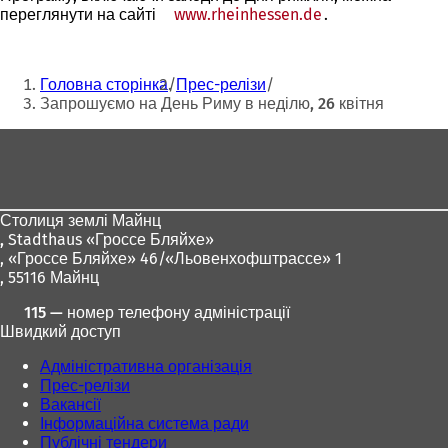
переглянути на сайті
www.rheinhessen.de
(Відкривається
.
в
новій
Ти
вкладці)
Головна сторінка
Прес-релізи
тут:
Запрошуємо на День Риму в неділю, 26 квітня
Зона
для
ніг
Столиця землі Майнц
,
Stadthaus «Гроссе Бляйхе»
, «Гроссе Бляйхе» 46/«Льовенхофштрассе» 1
, 55116 Майнц
115 — номер телефону адміністрації
Швидкий доступ
Адміністративна організація
Прес-релізи
Вакансії
Інформаційна система ради
Публічні тендери