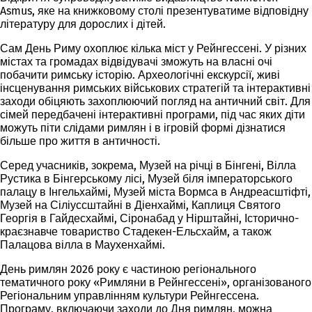
Asmus, яке на книжковому столі презентуватиме відповідну
літературу для дорослих і дітей.
Сам День Риму охоплює кілька міст у Рейнгессені. У різних
містах та громадах відвідувачі зможуть на власні очі
побачити римську історію. Археологічні екскурсії, живі
інсценування римських військових стратегій та інтерактивні
заходи обіцяють захоплюючий погляд на античний світ. Для
сімей передбачені інтерактивні програми, під час яких діти
можуть піти слідами римлян і в ігровій формі дізнатися
більше про життя в античності.
Серед учасників, зокрема, Музей на річці в Бінгені, Вілла
Рустика в Бінгерському лісі, Музей біля імператорського
палацу в Інгельхаймі, Музей міста Вормса в Андреасштіфті,
Музей на Сіліуссштайні в Діенхаймі, Каплиця Святого
Георгія в Гайдесхаймі, Сіронабад у Нірштайні, Історично-
краєзнавче товариство Стадекен-Ельсхайм, а також
Палацова вілла в Маухенхаймі.
День римлян 2026 року є частиною регіонального
тематичного року «Римляни в Рейнгессені», організованого
Регіональним управлінням культури Рейнгессена.
Програму, включаючи заходи до Дня римлян, можна