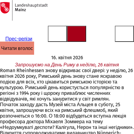
На
головну
Перейти до змісту
сторінку
Прес-релізи
читати вголос
16. квітня 2026
Запрошуємо на День Риму в неділю, 26 квітня
Roman Rheinhessen знову відкриває свої двері: у неділю, 26
квітня 2026 року, Римський день знову стане яскравою
подією для всіх, хто цікавиться римською історією та
культурою. Римський день користується популярністю в
регіоні з 1994 року і щороку приваблює численних
відвідувачів, які хочуть зануритися у світ римлян.
Початок заходу дасть Музей міста Альцея в суботу, 25
квітня, запрошуючи всіх на римський флешмоб, який
розпочнеться о 16:00. О 18:00 відбудеться вступна лекція
професора доктора Міхаеля Зоммера на тему
«Недоумкуваті деспоти? Калігула, Нерон та інші негідники».
Відкриття супроводжуватиме видавництво Nünnerich-