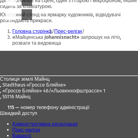
Двоє чоловіків на сцені, один з гітарою і мікрофоном, інший
сидить за клавіатурою.
Ювелірний стенд на ярмарку художників, відвідувачі
розглядають прикраси.
Ти
Головна сторінка
Прес-релізи
тут:
«Майценська Johannisnacht» запрошує на літо,
розваги та видовища
Зона
для
ніг
Столиця землі Майнц
,
Stadthaus «Гроссе Бляйхе»
, «Гроссе Бляйхе» 46/«Льовенхофштрассе» 1
, 55116 Майнц
115 — номер телефону адміністрації
Швидкий доступ
Адміністративна організація
Прес-релізи
Вакансії