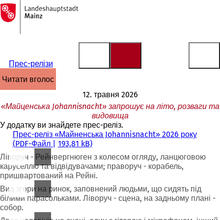
На
головну
Перейти до змісту
сторінку
Прес-релізи
читати вголос
12. травня 2026
«Майценська Johannisnacht» запрошує на літо, розваги та
видовища
У додатку ви знайдете прес-реліз.
Прес-реліз «Майненська Johannisnacht» 2026 року
PDF
-Файл
193,81 kB
Ліворуч - Рейнвергнюген з колесом огляду, ланцюговою
каруселлю та відвідувачами; праворуч - корабель,
пришвартований на Рейні.
Вид згори на ринок, заповнений людьми, що сидять під
білими парасольками. Ліворуч - сцена, на задньому плані -
собор.