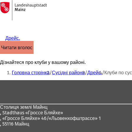
На
головну
Перейти до змісту
сторінку
Дрейс.
читати вголос
Дізнайтеся про клуби у вашому районі.
Ти
Головна сторінка
Сусідні райони
Дрейс.
Клуби по сус
тут:
Зона
для
ніг
Столиця землі Майнц
,
Stadthaus «Гроссе Бляйхе»
, «Гроссе Бляйхе» 46/«Льовенхофштрассе» 1
, 55116 Майнц