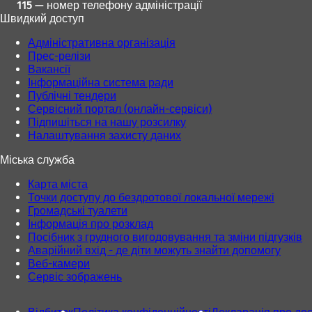
115 — номер телефону адміністрації
Швидкий доступ
Адміністративна організація
Прес-релізи
Вакансії
Інформаційна система ради
Публічні тендери
Сервісний портал (онлайн-сервіси)
Підпишіться на нашу розсилку
Налаштування захисту даних
Міська служба
Карта міста
Точки доступу до бездротової локальної мережі
Громадські туалети
Інформація про розклад
Посібник з грудного вигодовування та зміни підгузків
Аварійний вхід - де діти можуть знайти допомогу
Веб-камери
Сервіс зображень