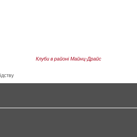
Клуби в районі Майнц-Драйс
ідству