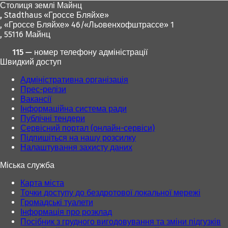
Столиця землі Майнц
,
Stadthaus «Гроссе Бляйхе»
, «Гроссе Бляйхе» 46/«Льовенхофштрассе» 1
, 55116 Майнц
115 — номер телефону адміністрації
Швидкий доступ
Адміністративна організація
Прес-релізи
Вакансії
Інформаційна система ради
Публічні тендери
Сервісний портал (онлайн-сервіси)
Підпишіться на нашу розсилку
Налаштування захисту даних
Міська служба
Карта міста
Точки доступу до бездротової локальної мережі
Громадські туалети
Інформація про розклад
Посібник з грудного вигодовування та зміни підгузків