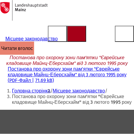
На
головну
Перейти до змісту
сторінку
Місцеве законодавство
читати вголос
Постанова про охорону зони пам'ятки "Єврейське
кладовище Майнц-Еберсхайм" від 3 лютого 1995 року
Постанова про охорону зони пам'ятки "Єврейське
кладовище Майнц-Еберсхайм" від 3 лютого 1995 року
PDF
-Файл
71,69 kB
Ти
Головна сторінка
Місцеве законодавство
тут:
Постанова про охорону зони пам'ятки "Єврейське
кладовище Майнц-Еберсхайм" від 3 лютого 1995 року
Зона
для
ніг