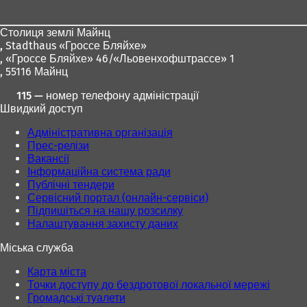
і
с
с
ніг
й
я
я
в
Столиця землі Майнц
в
в
к
,
Stadthaus «Гроссе Бляйхе»
н
н
л
, «Гроссе Бляйхе» 46/«Льовенхофштрассе» 1
о
о
а
, 55116 Майнц
в
в
д
і
і
ц
115 — номер телефону адміністрації
й
й
і
Швидкий доступ
в
в
)
к
к
Адміністративна організація
л
л
Прес-релізи
а
а
Вакансії
д
д
Інформаційна система ради
ц
ц
Публічні тендери
і
і
Сервісний портал (онлайн-сервіси)
)
)
Підпишіться на нашу розсилку
Налаштування захисту даних
Міська служба
Карта міста
Точки доступу до бездротової локальної мережі
Громадські туалети