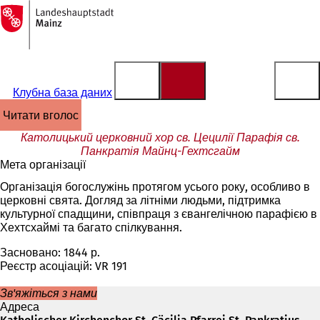
На
головну
Перейти до змісту
сторінку
Клубна база даних
читати вголос
Католицький церковний хор св. Цецилії Парафія св.
Панкратія Майнц-Гехтсгайм
Мета організації
Організація богослужінь протягом усього року, особливо в
церковні свята. Догляд за літніми людьми, підтримка
культурної спадщини, співпраця з євангелічною парафією в
Хехтсхаймі та багато спілкування.
Засновано: 1844 р.
Реєстр асоціацій: VR 191
Зв'яжіться з нами
Адреса