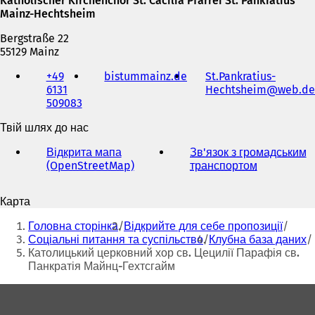
Katholischer Kirchenchor St. Cäcilia Pfarrei St. Pankratius
Mainz-Hechtsheim
Bergstraße 22
55129 Mainz
Телефон,
+49
bistummainz.de
(
St.Pankratius-
факс
6131
В
Hechtsheim
web
de
та
509083
і
адреса
д
електронної
Твій шлях до нас
к
пошти
р
Відкрита мапа
Зв'язок з громадським
и
(OpenStreetMap)
(
транспортом
(
в
В
В
а
і
і
є
Карта
д
д
т
Ти
к
к
ь
Головна сторінка
Відкрийте для себе пропозиції
р
р
тут:
с
Соціальні питання та суспільство
Клубна база даних
и
и
я
Католицький церковний хор св. Цецилії Парафія св.
в
в
в
Панкратія Майнц-Гехтсгайм
а
а
н
є
є
о
Зона
т
т
в
для
ь
ь