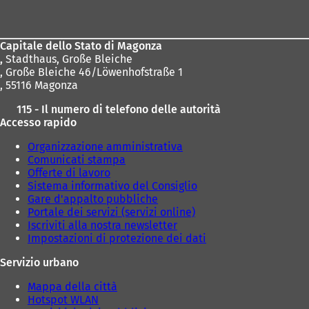
s
dei
a
a
c
n
n
piedi
h
u
u
e
Capitale dello Stato di Magonza
o
o
d
,
Stadthaus, Große Bleiche
v
v
a
, Große Bleiche 46/Löwenhofstraße 1
a
a
)
, 55116 Magonza
s
s
c
c
115 - Il numero di telefono delle autorità
h
h
Accesso rapido
e
e
d
d
Organizzazione amministrativa
a
a
Comunicati stampa
)
)
Offerte di lavoro
Sistema informativo del Consiglio
Gare d'appalto pubbliche
Portale dei servizi (servizi online)
Iscriviti alla nostra newsletter
Impostazioni di protezione dei dati
Servizio urbano
Mappa della città
Hotspot WLAN