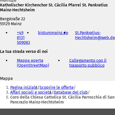
Indirizzo
Katholischer Kirchenchor St. Cäcilia Pfarrei St. Pankratius
Mainz-Hechtsheim
Bergstraße 22
55129 Mainz
Telefono,
+49
bistummainz.de
(
St.Pankratius-
fax
6131
S
Hechtsheim
web
de
e
509083
i
indirizzo
a
e-
La tua strada verso di noi
p
mail
r
Mappa aperta
Collegamento con il
e
(OpenStreetMap)
(
trasporto pubblico
(
i
S
S
n
i
i
u
Mappa
a
a
n
Siete
p
p
a
Pagina iniziale
Scoprire le offerte
r
r
qui:
n
Affari sociali e società
Database del club
e
e
u
Coro della Chiesa Cattolica St. Cäcilia Parrocchia di San
i
i
o
Pancrazio Mainz-Hechtsheim
n
n
v
u
u
a
Area
n
n