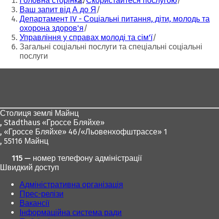
Головна сторінка
Скористайтеся послугою
тут:
Ваш запит від А до Я
Департамент IV - Соціальні питання, діти, молодь та
охорона здоров'я
Управління у справах молоді та сім'ї
Загальні соціальні послуги та спеціальні соціальні
послуги
Зона
для
ніг
Столиця землі Майнц
,
Stadthaus «Гроссе Бляйхе»
, «Гроссе Бляйхе» 46/«Льовенхофштрассе» 1
, 55116 Майнц
115 — номер телефону адміністрації
Швидкий доступ
Адміністративна організація
Прес-релізи
Вакансії
Інформаційна система ради