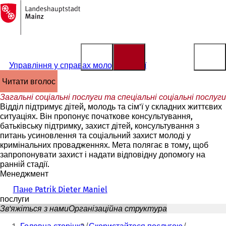
На
головну
Перейти до змісту
сторінку
Управління у справах молоді та сім'ї
читати вголос
Загальні соціальні послуги та спеціальні соціальні послуги
Відділ підтримує дітей, молодь та сім'ї у складних життєвих
ситуаціях. Він пропонує початкове консультування,
батьківську підтримку, захист дітей, консультування з
питань усиновлення та соціальний захист молоді у
кримінальних провадженнях. Мета полягає в тому, щоб
запропонувати захист і надати відповідну допомогу на
ранній стадії.
Менеджмент
Пане Patrik Dieter Maniel
послуги
Зв'яжіться з нами
Організаційна структура
Ти