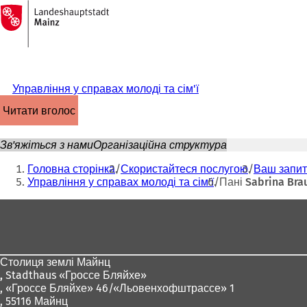
На
головну
Перейти до змісту
сторінку
Управління у справах молоді та сім'ї
читати вголос
Зв'яжіться з нами
Організаційна структура
Ти
Головна сторінка
Скористайтеся послугою
Ваш запит
тут:
Управління у справах молоді та сім'ї
Пані Sabrina Bra
Зона
для
ніг
Столиця землі Майнц
,
Stadthaus «Гроссе Бляйхе»
, «Гроссе Бляйхе» 46/«Льовенхофштрассе» 1
, 55116 Майнц