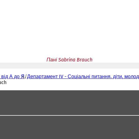
Пані Sabrina Brauch
 від А до Я
Департамент IV - Соціальні питання, діти, моло
uch