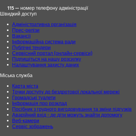
115 — номер телефону адміністрації
Швидкий доступ
Адміністративна організація
Прес-релізи
Вакансії
Інформаційна система ради
Публічні тендери
Сервісний портал (онлайн-сервіси)
Підпишіться на нашу розсилку
Налаштування захисту даних
Міська служба
Карта міста
Точки доступу до бездротової локальної мережі
Громадські туалети
Інформація про розклад
Посібник з грудного вигодовування та зміни підгузків
Аварійний вхід - де діти можуть знайти допомогу
Веб-камери
Сервіс зображень