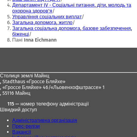
Департамент IV - Соціальні питання, діти, молодь та
охорона здоров'я
Управління соціальних виплат
Загальна допомога, житло
Загальна соціальна допомога, базове забезпечення,
біженці
Пані Inna Eichmann
Зона
для
ніг
Столиця землі Майнц
,
Stadthaus «Гроссе Бляйхе»
, «Гроссе Бляйхе» 46/«Льовенхофштрассе» 1
, 55116 Майнц
115 — номер телефону адміністрації
Швидкий доступ
Адміністративна організація
Прес-релізи
Вакансії