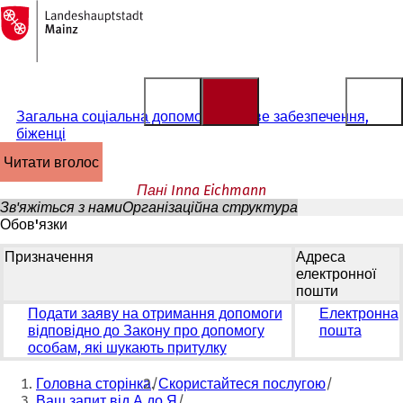
На
головну
Перейти до змісту
сторінку
Загальна соціальна допомога, базове забезпечення,
біженці
читати вголос
Пані Inna Eichmann
Зв'яжіться з нами
Організаційна структура
Обов'язки
Призначення
Адреса
електронної
пошти
Подати заяву на отримання допомоги
Електронна
відповідно до Закону про допомогу
пошта
особам, які шукають притулку
Ти
Головна сторінка
Скористайтеся послугою
тут:
Ваш запит від А до Я