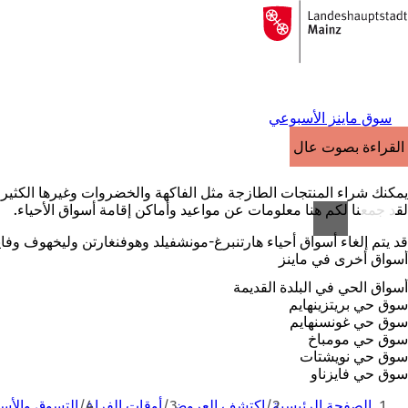
إلى
الصفحة
الانتقال إلى المحتوى
الرئيسية
سوق ماينز الأسبوعي
القراءة بصوت عالٍ
يمكنك شراء المنتجات الطازجة مثل الفاكهة والخضروات وغيرها الكثير م
لقد جمعنا لكم هنا معلومات عن مواعيد وأماكن إقامة أسواق الأحياء.
قد يتم إلغاء أسواق أحياء هارتنبرغ-مونشفيلد وهوفنغارتن وليخهوف وف
أسواق أخرى في ماينز
أسواق الحي في البلدة القديمة
سوق حي بريتزينهايم
سوق حي غونسنهايم
سوق حي مومباخ
سوق حي نويشتات
سوق حي فايزناو
أنت
الصفحة الرئيسية
اكتشف العروض
أوقات الفراغ
التسوق والأس