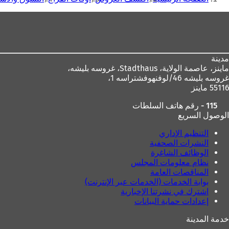
هنا
منطقة
القدم
مدينة
ماينز، عاصمة الولاية،
Stadthaus، غروسه بليشه،
غروسه بليشه 46/لوفنهوفشتراسه 1،
55116 ماينز
115 - رقم هاتف السلطات
الوصول السريع
التنظيم الإداري
النشرات الصحفية
الوظائف الشاغرة
نظام معلومات المجلس
المناقصات العامة
بوابة الخدمات (الخدمات عبر الإنترنت)
اشترك في نشرتنا الإخبارية
إعدادات حماية البيانات
خدمة المدينة