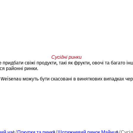
Сусідні ринки
ридбати свіжі продукти, такі як фрукти, овочі та багато ін
ся районні ринки.
і Weisenau можуть бути скасовані в виняткових випадках чере
ний час
Покупки та ринки
Щотижневий ринок Майнца
Сусід