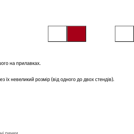
шого на прилавках.
з їх невеликий розмір (від одного до двох стендів).
ні ринки