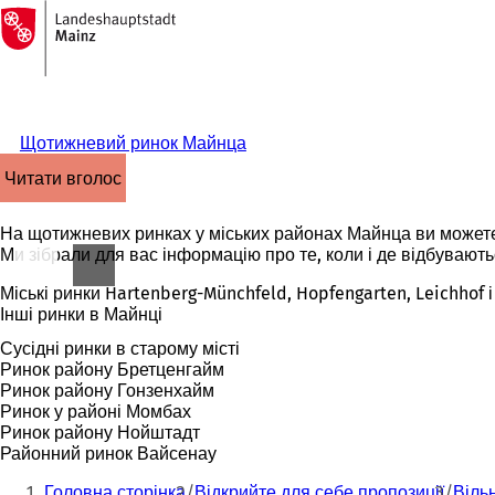
На
головну
Перейти до змісту
сторінку
Щотижневий ринок Майнца
читати вголос
На щотижневих ринках у міських районах Майнца ви можете п
Ми зібрали для вас інформацію про те, коли і де відбувають
Міські ринки Hartenberg-Münchfeld, Hopfengarten, Leichhof 
Інші ринки в Майнці
Сусідні ринки в старому місті
Ринок району Бретценгайм
Ринок району Гонзенхайм
Ринок у районі Момбах
Ринок району Нойштадт
Районний ринок Вайсенау
Ти
Головна сторінка
Відкрийте для себе пропозиції
Віль