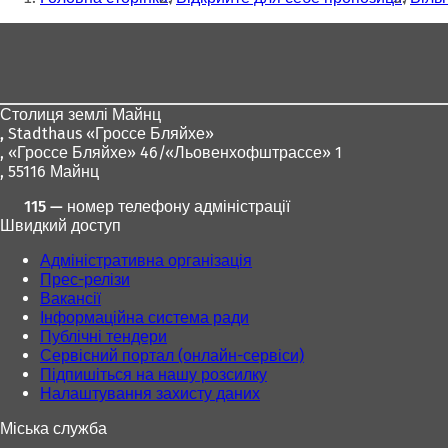
тут:
Зона
для
ніг
Столиця землі Майнц
,
Stadthaus «Гроссе Бляйхе»
, «Гроссе Бляйхе» 46/«Льовенхофштрассе» 1
, 55116 Майнц
115 — номер телефону адміністрації
Швидкий доступ
Адміністративна організація
Прес-релізи
Вакансії
Інформаційна система ради
Публічні тендери
Сервісний портал (онлайн-сервіси)
Підпишіться на нашу розсилку
Налаштування захисту даних
Міська служба