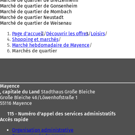
Marché de quartier de Bretzenheim
Marché de quartier de Gonsenheim
Marché de quartier de Mombach
Marché de quartier Neustadt
Marché de quartier de Weisenau
Vous
Page d'accueil
Découvrir les offres
Loisirs
êtes
Shopping et marchés
Marché hebdomadaire de Mayence
ici
Marchés de quartier
:
Pied
de
page
Mayence
, capitale du Land
Stadthaus Große Bleiche
Große Bleiche 46/Löwenhofstraße 1
55116 Mayence
115 - Numéro d'appel des services administratifs
Accès rapide
Organisation administrative