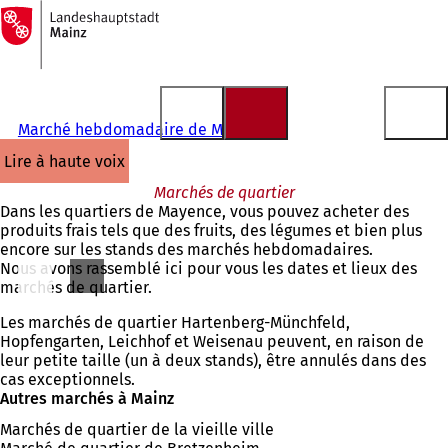
Vers
la
Accéder au contenu
page
d'accueil
Marché hebdomadaire de Mayence
lire à haute voix
Marchés de quartier
Dans les quartiers de Mayence, vous pouvez acheter des
produits frais tels que des fruits, des légumes et bien plus
encore sur les stands des marchés hebdomadaires.
Nous avons rassemblé ici pour vous les dates et lieux des
marchés de quartier.
Les marchés de quartier Hartenberg-Münchfeld,
Hopfengarten, Leichhof et Weisenau peuvent, en raison de
leur petite taille (un à deux stands), être annulés dans des
cas exceptionnels.
Autres marchés à Mainz
Marchés de quartier de la vieille ville