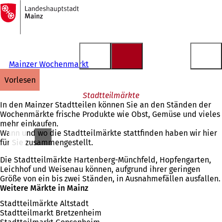
Zur
Startseite
Inhalt anspringen
Mainzer Wochenmarkt
vorlesen
Stadtteilmärkte
In den Mainzer Stadtteilen können Sie an den Ständen der
Wochenmärkte frische Produkte wie Obst, Gemüse und vieles
mehr einkaufen.
Wann und wo die Stadtteilmärkte stattfinden haben wir hier
für Sie zusammengestellt.
Die Stadtteilmärkte Hartenberg-Münchfeld, Hopfengarten,
Leichhof und Weisenau können, aufgrund ihrer geringen
Größe von ein bis zwei Ständen, in Ausnahmefällen ausfallen.
Weitere Märkte in Mainz
Stadtteilmärkte Altstadt
Stadtteilmarkt Bretzenheim