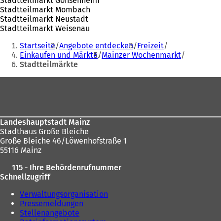
Stadtteilmarkt Gonsenheim
Stadtteilmarkt Mombach
Stadtteilmarkt Neustadt
Stadtteilmarkt Weisenau
Sie
Startseite
Angebote entdecken
Freizeit
befinden
Einkaufen und Märkte
Mainzer Wochenmarkt
Stadtteilmärkte
sich
hier:
Fußbereich
Landeshauptstadt Mainz
Stadthaus Große Bleiche
Große Bleiche 46/Löwenhofstraße 1
55116 Mainz
115 - Ihre Behördenrufnummer
Schnellzugriff
Verwaltungsorganisation
Pressemeldungen
Stellenangebote