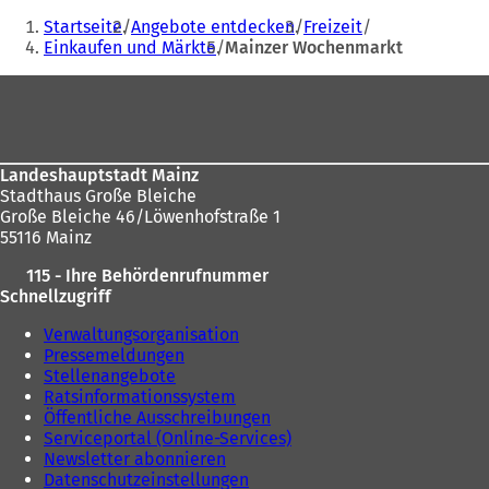
Sie
Startseite
Angebote entdecken
Freizeit
befinden
Einkaufen und Märkte
Mainzer Wochenmarkt
sich
Fußbereich
hier:
Landeshauptstadt Mainz
Stadthaus Große Bleiche
Große Bleiche 46/Löwenhofstraße 1
55116 Mainz
115 - Ihre Behördenrufnummer
Schnellzugriff
Verwaltungsorganisation
Pressemeldungen
Stellenangebote
Ratsinformationssystem
Öffentliche Ausschreibungen
Serviceportal (Online-Services)
Newsletter abonnieren
Datenschutzeinstellungen