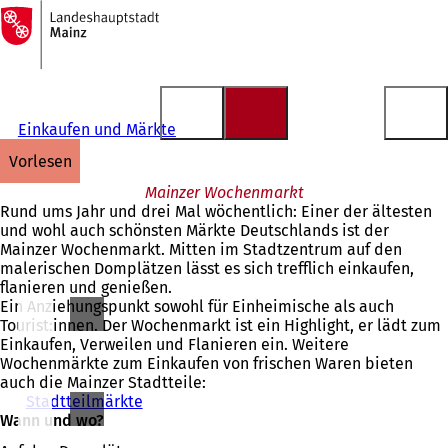
Zur
Startseite
Inhalt anspringen
Einkaufen und Märkte
vorlesen
Mainzer Wochenmarkt
Rund ums Jahr und drei Mal wöchentlich: Einer der ältesten
und wohl auch schönsten Märkte Deutschlands ist der
Mainzer Wochenmarkt. Mitten im Stadtzentrum auf den
malerischen Domplätzen lässt es sich trefflich einkaufen,
flanieren und genießen.
Ein Anziehungspunkt sowohl für Einheimische als auch
Tourist:innen. Der Wochenmarkt ist ein Highlight, er lädt zum
Einkaufen, Verweilen und Flanieren ein. Weitere
Wochenmärkte zum Einkaufen von frischen Waren bieten
auch die Mainzer Stadtteile:
Stadtteilmärkte
Wann und wo?