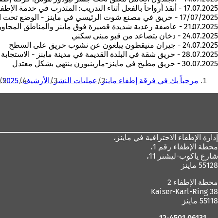
17.07.2025 - أنقذ أرواحاً بالفعل أثناء التدريب: المتدرب في خدمة الإطفاء يوناس إيبرهارد يتبرع بخلايا جذعية لمريض مجهول
17/07/2025 - حريق في مصنع شوت الرئيسي في ماينز - الوضع تحت السيطرة، وفقًا للمعلومات الحالية لا توجد إصابات شخصية
21.07.2025 - عاصفة رعدية شديدة قصيرة فوق ماينز والمناطق المجاورة
24.07.2025 - دخان يتصاعد من قبو مبنى سكني
24.07.2025 - جيران متيقظون يبلغون عن نشوب حريق على السطح
28.07.2025 - حريق شقة في البلدة القديمة في مدينة ماينز - الاستجابة السريعة تمنع تفاقم الوضع
30.07.2025 - حريق مطبخ في ماينز-مارينبورن ينتهي بشكل معتدل
أنت
مرحباً بك في فرقة إطفاء ماينز
عمليات النشر
الأرشيف
2025
هنا
منطقة
القدم
إدارة الإطفاء الاحترافية في ماينز،
محطة الإطفاء رقم 1،
شارع ياكوب-ليشنر 11،
55128 ماينز
محطة الإطفاء 2
Kaiser-Karl-Ring 38
55118 ماينز
06131 12-4501