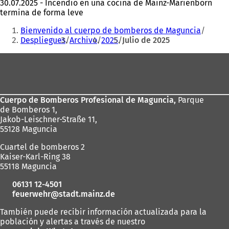
30.07.2025 - Incendio en una cocina de Mainz-Marienborn
termina de forma leve
Estás
Bienvenido al cuerpo de bomberos de Maguncia
aquí:
Despliegues
Archivo
2025
Julio de 2025
Zona
de
los
Cuerpo de Bomberos Profesional de Maguncia,
Parque
pies
de Bomberos 1,
Jakob-Leischner-Straße 11,
55128 Maguncia
Cuartel de bomberos 2
Kaiser-Karl-Ring 38
55118 Maguncia
06131 12-4501
feuerwehr
stadt.mainz
de
También puede recibir información actualizada para la
población y alertas a través de nuestro