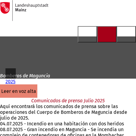
A
la
Saltar al contenido
página
de
inicio
Bomberos de Maguncia
2025
leer en voz alta
Comunicados de prensa Julio 2025
Aquí encontrará los comunicados de prensa sobre las
operaciones del Cuerpo de Bomberos de Maguncia desde
julio de 2025.
04.07.2025 - Incendio en una habitación con dos heridos
08.07.2025 - Gran incendio en Maguncia - Se incendia un
complejo de contenedores de oficinas en la Mombacher