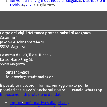
Benvenuti nei vigili del fuoco di Magonza
Distribuzioni
qui:
Archivio
2025
Luglio 2025
Area
dei
piedi
Corpo dei vigili del fuoco professionisti di Magonza
Caserma 1
Jakob-Leischner-Straße 11
55128 Magonza
Caserma dei vigili del fuoco 2
Kaiser-Karl-Ring 38
55118 Magonza
06131 12-4501
feuerwehr
stadt.mainz
de
È possibile ricevere informazioni aggiornate per la
popolazione e avvisi anche sul nostro
canale WhatsApp
(
.
Impostazioni di protezione dei dati
S
i
Impronta
Informativa sulla privacy
a