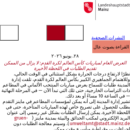
إلى
الصفحة
الانتقال إلى المحتوى
الرئيسية
النشرات الصحفية
القراءة بصوت عالٍ
٢٨. يونيو ٢٠٢٦
العرض العام لمباريات كأس العالم لكرة القدم: لا يزال من الممكن
تقديم الطلبات في اللحظة الأخيرة
نظرًا لارتفاع درجات الحرارة بشكل استثنائي في الوقت الحالي،
وللاهتمام الجماهيري الكبير بكأس العالم لكرة القدم، تلقت إدارة
المدينة طلبات للسماح بعرض مباريات المنتخب الألماني في المطاعم
ذات التراسات الخارجية، حتى تلك التي تبدأ الآن — في المرحلة النهائية
— في الساعة 10 مساءً أو بعد ذلك.
تشير إدارة المدينة إلى أنه يمكن لمؤسسات المطاعم في ماينز التقدم
بطلب للحصول على تصريح خاص لهذه المباريات المتأخرة، حتى في
اللحظة الأخيرة. يمكن إرسال الطلبات بشكل غير رسمي إلى عنوان
البريد الإلكتروني لمكتب الحدائق والبيئة بمدينة ماينز (
gruen-
de
stadt.mainz
umweltamt
). وسيتم معالجة الطلبات دون
إجراءات بيروقراطية وبأسرع وقت ممكن.