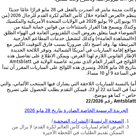
وكانت مدينة ماينز قد أصدرت بالفعل في 28 مايو قرارًا عامًا جديدًا
ينظم «العرض العام» خلال كأس العالم لكرة القدم للرجال 2026 (من
11 يونيو إلى 19 يوليو 2026 في الولايات المتحدة الأمريكية والمكسيك
وكندا). ويسمح هذا القرار باستثناءات من قوانين حماية البيئة من
الضوضاء فيما يتعلق بعروض البث التلفزيوني العامة في الهواء الطلق
(«المشاهدة العامة») وكذلك لتشغيل خدمات المطاعم الخارجية
المرتبطة بها. وقد أصبح ذلك ضروريًا بسبب فارق التوقيت الكبير مع
مواقع إقامة المباريات في أمريكا الشمالية. وتوفر اللائحة الجديدة
الإطار القانوني اللازم لهذا الغرض. ويمكن الاطلاع على تفاصيل هذه
اللوائح في القرار العام الذي نشرته عاصمة الولاية في Amtsblatt
بتاريخ 28 مايو 2026. وتسري هذه اللوائح على المباريات المقرر أن تبدأ
في الساعة 9 أو 10 مساءً.
أما بالنسبة للمباريات اللاحقة التي يشارك فيها المنتخب الألماني، والتي
تبدأ في الساعة 22 أو 23، فيمكن التقدم بطلب للحصول على تصريح
خاص – كما هو موضح.
Amtsblatt رقم 22/2026
الجريدة الرسمية الخاصة الصادرة بتاريخ 28 مايو 2026
(
أنت
ي
الصفحة الرئيسية
النشرات الصحفية
ف
هنا
العرض العام لمباريات كأس العالم لكرة القدم: لا يزال من
ت
الممكن تقديم الطلبات في اللحظة الأخيرة
ح