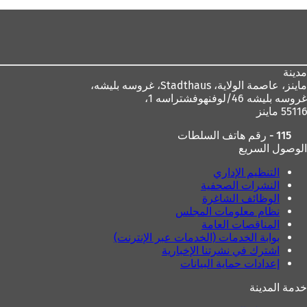
ف
منطقة
ي
ع
القدم
ل
ا
م
مدينة
ة
ماينز، عاصمة الولاية،
Stadthaus، غروسه بليشه،
ت
غروسه بليشه 46/لوفنهوفشتراسه 1،
ب
55116 ماينز
و
115 - رقم هاتف السلطات
ي
الوصول السريع
ب
ج
التنظيم الإداري
د
النشرات الصحفية
ي
الوظائف الشاغرة
د
نظام معلومات المجلس
ة
المناقصات العامة
)
بوابة الخدمات (الخدمات عبر الإنترنت)
اشترك في نشرتنا الإخبارية
إعدادات حماية البيانات
خدمة المدينة