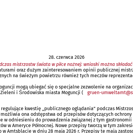
28. czerwca 2026
dczas mistrzostw świata w piłce nożnej: wnioski można składać 
urami oraz dużym zainteresowaniem opinii publicznej mistrz
nych na świeżym powietrzu również tych meczów reprezentacji 
guncji mogą ubiegać się o specjalne zezwolenie na organizac
Zieleni i Środowiska miasta Moguncji (
gruen-umweltamt
s
regulujące kwestię „publicznego oglądania” podczas Mistrzos
 Umożliwia ona odstępstwa od przepisów dotyczących ochrony 
że w odniesieniu do prowadzenia związanej z tym gastronomii 
zów w Ameryce Północnej. Nowe przepisy tworzą w tym zakres
go w Amtsblacie w dniu 28 maja 2026 r. Przepisy te mają zas