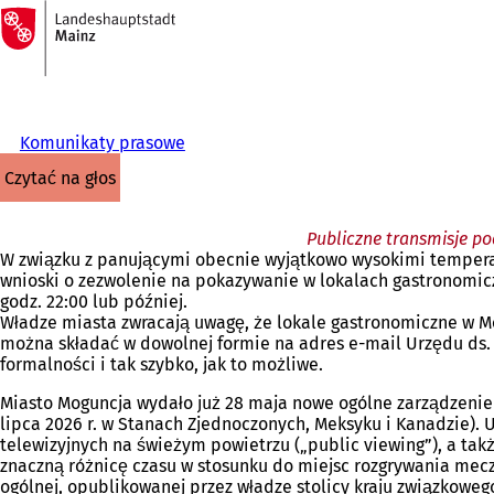
Do
strony
Przejdź do treści
głównej
Komunikaty prasowe
czytać na głos
Publiczne transmisje po
W związku z panującymi obecnie wyjątkowo wysokimi temperat
wnioski o zezwolenie na pokazywanie w lokalach gastronomicz
godz. 22:00 lub później.
Władze miasta zwracają uwagę, że lokale gastronomiczne w Mo
można składać w dowolnej formie na adres e-mail Urzędu ds. 
formalności i tak szybko, jak to możliwe.
Miasto Moguncja wydało już 28 maja nowe ogólne zarządzenie 
lipca 2026 r. w Stanach Zjednoczonych, Meksyku i Kanadzie).
telewizyjnych na świeżym powietrzu („public viewing”), a tak
znaczną różnicę czasu w stosunku do miejsc rozgrywania mec
ogólnej, opublikowanej przez władze stolicy kraju związkowe