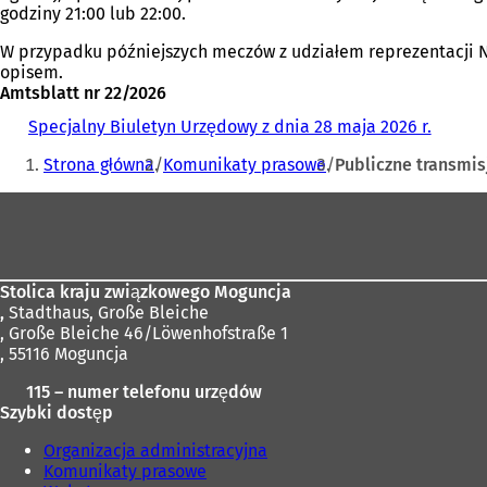
godziny 21:00 lub 22:00.
W przypadku późniejszych meczów z udziałem reprezentacji Ni
opisem.
Amtsblatt nr 22/2026
Specjalny Biuletyn Urzędowy z dnia 28 maja 2026 r.
(
Jesteś
O
Strona główna
Komunikaty prasowe
Publiczne transmis
t
tutaj:
w
Obszar
i
e
stóp
r
a
s
Stolica kraju związkowego Moguncja
i
,
Stadthaus, Große Bleiche
ę
, Große Bleiche 46/Löwenhofstraße 1
w
, 55116 Moguncja
n
115 – numer telefonu urzędów
o
Szybki dostęp
w
e
Organizacja administracyjna
j
Komunikaty prasowe
k