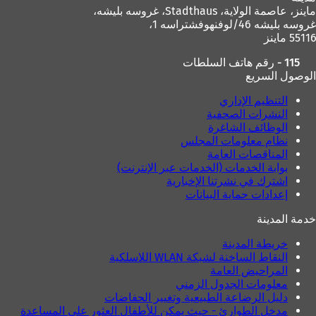
ماينز، عاصمة الولاية،
Stadthaus، غروسه بليشه،
غروسه بليشه 46/لوفنهوفشتراسه 1،
55116 ماينز
115 - رقم هاتف السلطات
الوصول السريع
التنظيم الإداري
النشرات الصحفية
الوظائف الشاغرة
نظام معلومات المجلس
المناقصات العامة
بوابة الخدمات (الخدمات عبر الإنترنت)
اشترك في نشرتنا الإخبارية
إعدادات حماية البيانات
خدمة المدينة
خريطة المدينة
النقاط الساخنة لشبكة WLAN اللاسلكية
المراحيض العامة
معلومات الجدول الزمني
دليل الرضاعة الطبيعية وتغيير الحفاضات
مدخل الطوارئ - حيث يمكن للأطفال العثور على المساعدة