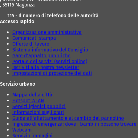
, 55116 Magonza
115 - Il numero di telefono delle autorità
Accesso rapido
Organizzazione amministrativa
Comunicati stampa
Offerte di lavoro
Sistema informativo del Consiglio
Gare d'appalto pubbliche
Portale dei servizi (servizi online)
Iscriviti alla nostra newsletter
Impostazioni di protezione dei dati
Servizio urbano
Mappa della città
Hotspot WLAN
Servizi igienici pubblici
Informazioni sugli orari
Guida all'allattamento e al cambio del pannolino
Ingresso di emergenza: dove i bambini possono trovare 
Webcam
Servizio immagini