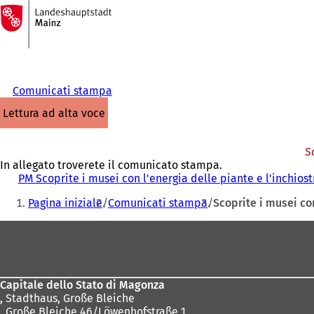
Alla
pagina
Vai al contenuto
iniziale
Comunicati stampa
lettura ad alta voce
S
In allegato troverete il comunicato stampa.
PM Scoprite i musei con l'energia delle piante e l'inchios
Siete
Pagina iniziale
Comunicati stampa
Scoprite i musei co
qui:
Area
dei
piedi
Capitale dello Stato di Magonza
,
Stadthaus, Große Bleiche
, Große Bleiche 46/Löwenhofstraße 1