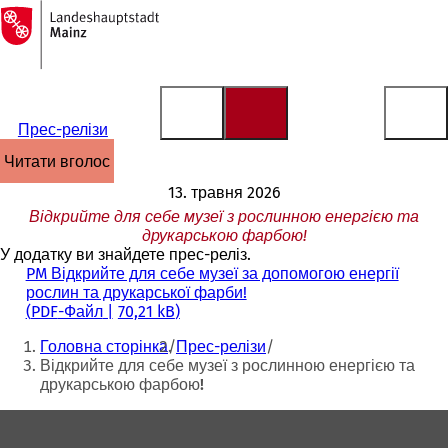
На
головну
Перейти до змісту
сторінку
Прес-релізи
читати вголос
13. травня 2026
Відкрийте для себе музеї з рослинною енергією та
друкарською фарбою!
У додатку ви знайдете прес-реліз.
PM Відкрийте для себе музеї за допомогою енергії
рослин та друкарської фарби!
PDF
-Файл
70,21 kB
Ти
Головна сторінка
Прес-релізи
тут:
Відкрийте для себе музеї з рослинною енергією та
друкарською фарбою!
Зона