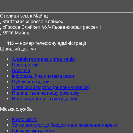
для
ніг
Столиця землі Майнц
,
Stadthaus «Гроссе Бляйхе»
, «Гроссе Бляйхе» 46/«Льовенхофштрассе» 1
, 55116 Майнц
115 — номер телефону адміністрації
Швидкий доступ
Адміністративна організація
Прес-релізи
Вакансії
Інформаційна система ради
Публічні тендери
Сервісний портал (онлайн-сервіси)
Підпишіться на нашу розсилку
Налаштування захисту даних
Міська служба
Карта міста
Точки доступу до бездротової локальної мережі
Громадські туалети