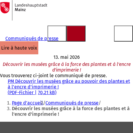
Vers
la
Accéder au contenu
page
d'accueil
Communiqués de presse
lire à haute voix
13. mai 2026
Découvrir les musées grâce à la force des plantes et à l'encre
d'imprimerie !
Vous trouverez ci-joint le communiqué de presse.
PM Découvrir les musées grâce au pouvoir des plantes et
à l'encre d'imprimerie !
PDF
-Fichier
70,21 kB
Vous
Page d'accueil
Communiqués de presse
êtes
Découvrir les musées grâce à la force des plantes et à
l'encre d'imprimerie !
ici
:
Pied