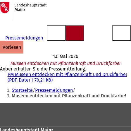
Zur
Startseite
Inhalt anspringen
Pressemeldungen
vorlesen
13. Mai 2026
Museen entdecken mit Pflanzenkraft und Druckfarbe!
Anbei erhalten Sie die Pressemitteilung.
PM Museen entdecken mit Pflanzenkraft und Druckfarbe!
PDF
-Datei
70,21 kB
Sie
Startseite
Pressemeldungen
befinden
Museen entdecken mit Pflanzenkraft und Druckfarbe!
sich
Fußbereich
hier:
Landeshauptstadt Mainz