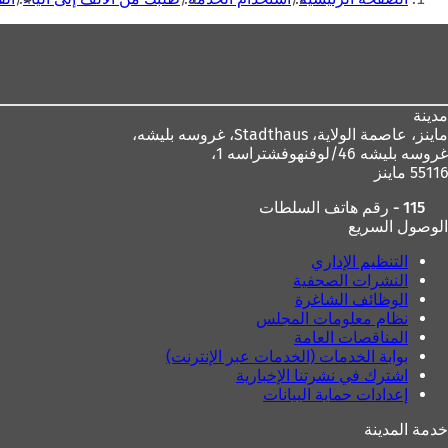
هنا
منطقة
القدم
مدينة
ماينز، عاصمة الولاية،
Stadthaus، غروسه بليشه،
غروسه بليشه 46/لوفنهوفشتراسه 1،
55116 ماينز
115 - رقم هاتف السلطات
الوصول السريع
التنظيم الإداري
النشرات الصحفية
الوظائف الشاغرة
نظام معلومات المجلس
المناقصات العامة
بوابة الخدمات (الخدمات عبر الإنترنت)
اشترك في نشرتنا الإخبارية
إعدادات حماية البيانات
خدمة المدينة