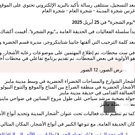
بعد التسجيل، ستتلقى رسالة تأكيد بالبريد الإلكتروني تحتوي على الموقع
غرس شجرة المدينة - شجرة العام - شجرة العام
"يوم الشجرة" في 25 أبريل 2025
بدأ سلسلة الفعاليات في الحديقة العامة بـ"يوم الشجرة". أقيمت أكشاك 
بعد كلمة الترحيب التي ألقتها جانينا شتاينكروجر، مديرة قسم الخضرة والبيئة، 
في ست محطات، تم إطلاع المهتمين على موضوعات رعاية الأشجار، والخش
هو الأولوية في بعض المحطات، تم تقديم برنامج تفاعلي في محطات أخر
معرض الصور، 12 الصور
أشجار الشوارع والمساحات الخضراء الحضرية في وسط مدينة ماينز
الأشجار الحضرية في منطقة الصراع بين المناخ والموقع والتنوع البيول
العمالقة القدامى في حديقة مدينة ماينز
جولة بصحبة مرشد سياحي على طول مروج البساتين في ضواحي ماينز-
بطاقة عطلة ماينز
كما تم تنظيم ثلاث فعاليات تحت عنوان "أشجار المدينة وتحديد أنواع الأ
كان الحديقة العامة، مع تنوعها الكبير في أنواع الأشجار، المكان المثالي
أنت
الصفحة الرئيسية
استخدام الخدمة
طلبك من الألف إلى الياء
الق