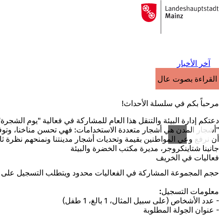
إلى
الصفحة
الانتقال إلى المحتوى
الرئيسية
آخر الأخبار
القراءة بصوت عالٍ
مرحباً بكم في سلسلة الأحداث!
دعتكم إدارة البيئة والتنقل هذا العام للمشاركة في فعالية "يوم الشجرة" في 25 أبريل 2025 والمشاركة في الفعاليات الأخرى من مايو إل
"أشجار المدن هي أشجار متعددة الاستخدامات: فهي تحسن مناخنا، وتوفر م
أن نرفع وعي المواطنين بقيمة وتحديات أشجار مدينتنا ونمنحهم نظرة ث
جانينا شتاينكروجر، مديرة مكتب الخضرة والبيئة
فعاليات في الخريف
حجم المجموعة المشاركة في الفعاليات محدود ويتطلب التسجيل على
معلومات التسجيل:
- عدد الأشخاص (على سبيل المثال، 1 بالغ، 1 طفل)
- عنوان الجولة المطلوبة