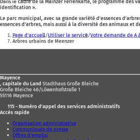
Dans le cadre de la Mainzer Ferienkarte, le programme des vac
identification ».
Le parc municipal, avec sa grande variété d'essences d'arbres
essences d'arbres, mais aussi à la diversité des animaux et d
Vous
Page d'accueil
Utiliser le service
Votre demande de A à
êtes
Arbres urbains de Meenzer
ici
Pied
:
de
page
Mayence
, capitale du Land
Stadthaus Große Bleiche
Große Bleiche 46/Löwenhofstraße 1
55116 Mayence
115 - Numéro d'appel des services administratifs
Accès rapide
Organisation administrative
Communiqués de presse
Offres d'emploi