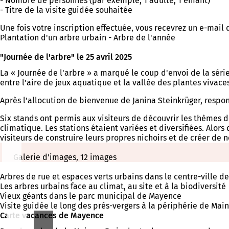
- Nombre de personnes (par exemple, 1 adulte, 1 enfant)
- Titre de la visite guidée souhaitée
Une fois votre inscription effectuée, vous recevrez un e-mail d
Plantation d'un arbre urbain - Arbre de l'année
"Journée de l'arbre" le 25 avril 2025
La « Journée de l'arbre » a marqué le coup d'envoi de la séri
entre l'aire de jeux aquatique et la vallée des plantes vivaces
Après l'allocution de bienvenue de Janina Steinkrüger, respon
Six stands ont permis aux visiteurs de découvrir les thèmes 
climatique. Les stations étaient variées et diversifiées. Alo
visiteurs de construire leurs propres nichoirs et de créer de
Galerie d'images, 12 images
Arbres de rue et espaces verts urbains dans le centre-ville 
Les arbres urbains face au climat, au site et à la biodiversité
Vieux géants dans le parc municipal de Mayence
Visite guidée le long des prés-vergers à la périphérie de Ma
Carte vacances de Mayence