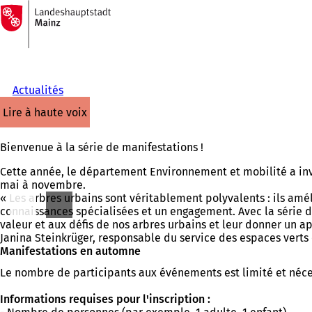
Vers
la
Accéder au contenu
page
d'accueil
Actualités
lire à haute voix
Bienvenue à la série de manifestations !
Cette année, le département Environnement et mobilité a invi
mai à novembre.
« Les arbres urbains sont véritablement polyvalents : ils amé
connaissances spécialisées et un engagement. Avec la série 
valeur et aux défis de nos arbres urbains et leur donner un a
Janina Steinkrüger, responsable du service des espaces verts
Manifestations en automne
Le nombre de participants aux événements est limité et néces
Informations requises pour l'inscription :