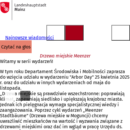
Do
strony
Przejdź do treści
głównej
Najnowsze wiadomości
czytać na głos
Drzewa miejskie Meenzer
Witamy w serii wydarzeń!
W tym roku Departament Środowiska i Mobilności zaprasza
do wzięcia udziału w wydarzeniu "Arbor Day" 25 kwietnia 2025
r. oraz do udziału w innych wydarzeniach od maja do
listopada.
„Drzewa miejskie są prawdziwie wszechstronne: poprawiają
klimat, zapewniają siedlisko i upiększają krajobraz miasta.
Jednak ich pielęgnacja wymaga specjalistycznej wiedzy i
zaangażowania. Poprzez cykl wydarzeń „Meenzer
Stadtbäume” (Drzewa miejskie w Moguncji) chcemy
uwrażliwić mieszkańców na wartość i wyzwania związane z
drzewami miejskimi oraz dać im wgląd w pracę Urzędu ds.