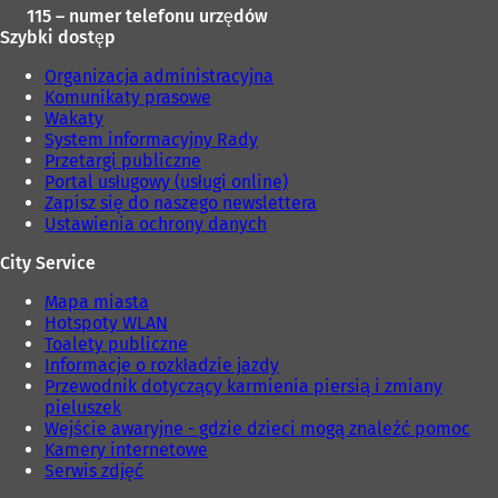
115 – numer telefonu urzędów
Szybki dostęp
Organizacja administracyjna
Komunikaty prasowe
Wakaty
System informacyjny Rady
Przetargi publiczne
Portal usługowy (usługi online)
Zapisz się do naszego newslettera
Ustawienia ochrony danych
City Service
Mapa miasta
Hotspoty WLAN
Toalety publiczne
Informacje o rozkładzie jazdy
Przewodnik dotyczący karmienia piersią i zmiany
pieluszek
Wejście awaryjne - gdzie dzieci mogą znaleźć pomoc
Kamery internetowe
Serwis zdjęć