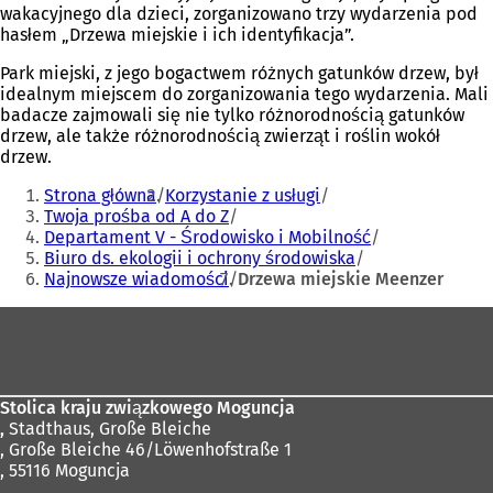
wakacyjnego dla dzieci, zorganizowano trzy wydarzenia pod
hasłem „Drzewa miejskie i ich identyfikacja”.
Park miejski, z jego bogactwem różnych gatunków drzew, był
idealnym miejscem do zorganizowania tego wydarzenia. Mali
badacze zajmowali się nie tylko różnorodnością gatunków
drzew, ale także różnorodnością zwierząt i roślin wokół
drzew.
Jesteś
Strona główna
Korzystanie z usługi
tutaj:
Twoja prośba od A do Z
Departament V - Środowisko i Mobilność
Biuro ds. ekologii i ochrony środowiska
Najnowsze wiadomości
Drzewa miejskie Meenzer
Obszar
stóp
Stolica kraju związkowego Moguncja
,
Stadthaus, Große Bleiche
, Große Bleiche 46/Löwenhofstraße 1
, 55116 Moguncja