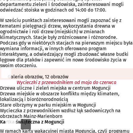
departamentu zieleni i środowiska, zainteresowani mogli
odwiedzać stoiska w godzinach od 14:00 do 17:00.
W sześciu punktach zainteresowani mogli zapoznać się z
tematami pielęgnacji drzew, wykorzystania drewna w
ogrodnictwie i roli drzew (miejskich) w zmianach
klimatycznych. Stacje były zróżnicowane i różnorodne.
Podczas gdy w niektórych stacjach na pierwszym miejscu była
wymiana informacji, w innych oferowano program
interaktywny, a odwiedzający mogli zbudować własne budki
lęgowe dla ptaków i zapewnić im nowe środowisko życia w
swoim otoczeniu.
Galeria obrazów, 12 obrazów
Wycieczki z przewodnikiem od maja do czerwca
Drzewa uliczne i zieleń miejska w centrum Moguncji
Drzewa miejskie w obszarze konfliktu między klimatem,
lokalizacją i bioróżnorodnością
Stare olbrzymy w parku miejskim w Moguncji
Wycieczka z przewodnikiem wzdłuż łąk sadowniczych na
obrzeżach Mainz-Marienborn
Kartka świąteczna z Moguncji
W ramach karty wakacyjnej miasta Moguncja, czyli programu