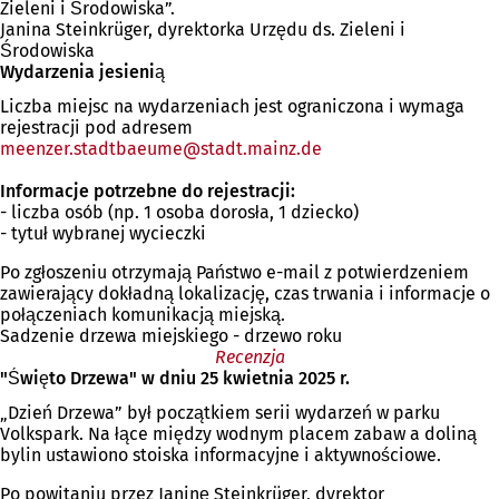
Zieleni i Środowiska”.
Janina Steinkrüger, dyrektorka Urzędu ds. Zieleni i
Środowiska
Wydarzenia jesienią
Liczba miejsc na wydarzeniach jest ograniczona i wymaga
rejestracji pod adresem
meenzer.stadtbaeume
stadt.mainz
de
Informacje potrzebne do rejestracji:
- liczba osób (np. 1 osoba dorosła, 1 dziecko)
- tytuł wybranej wycieczki
Po zgłoszeniu otrzymają Państwo e-mail z potwierdzeniem
zawierający dokładną lokalizację, czas trwania i informacje o
połączeniach komunikacją miejską.
Sadzenie drzewa miejskiego - drzewo roku
Recenzja
"Święto Drzewa" w dniu 25 kwietnia 2025 r.
„Dzień Drzewa” był początkiem serii wydarzeń w parku
Volkspark. Na łące między wodnym placem zabaw a doliną
bylin ustawiono stoiska informacyjne i aktywnościowe.
Po powitaniu przez Janinę Steinkrüger, dyrektor