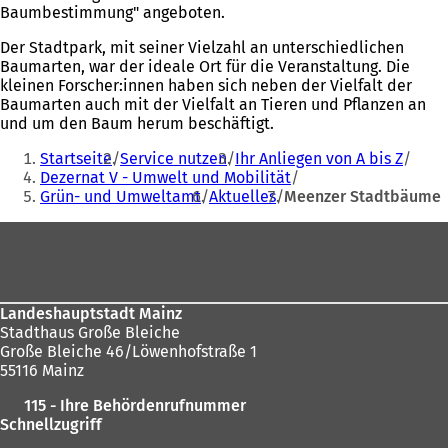
Baumbestimmung" angeboten.
Der Stadtpark, mit seiner Vielzahl an unterschiedlichen
Baumarten, war der ideale Ort für die Veranstaltung. Die
kleinen Forscher:innen haben sich neben der Vielfalt der
Baumarten auch mit der Vielfalt an Tieren und Pflanzen an
und um den Baum herum beschäftigt.
Sie
Startseite
Service nutzen
Ihr Anliegen von A bis Z
befinden
Dezernat V - Umwelt und Mobilität
Grün- und Umweltamt
Aktuelles
Meenzer Stadtbäume
sich
hier:
Fußbereich
Landeshauptstadt Mainz
Stadthaus Große Bleiche
Große Bleiche 46/Löwenhofstraße 1
55116 Mainz
115 - Ihre Behördenrufnummer
Schnellzugriff