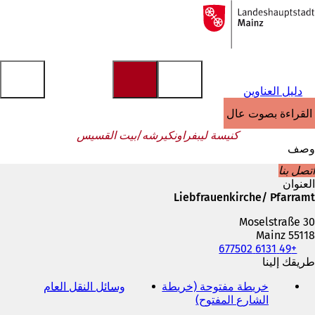
إلى
الصفحة
الانتقال إلى المحتوى
الرئيسية
دليل العناوين
القراءة بصوت عالٍ
كنيسة ليبفراونكيرشه/بيت القسيس
وصف
اتصل بنا
العنوان
Liebfrauenkirche/ Pfarramt
Moselstraße 30
55118 Mainz
+49 6131 677502
الهاتف
والفاكس
طريقك إلينا
وعنوان
خريطة مفتوحة (خريطة
وسائل النقل العام
(
البريد
الشارع المفتوح)
(
ي
الإلكتروني
ي
ف