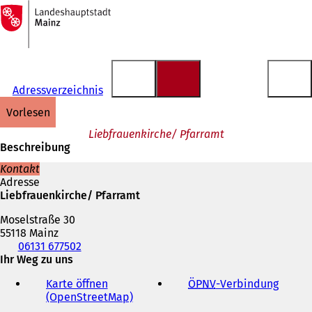
Zur
Startseite
Inhalt anspringen
Adressverzeichnis
vorlesen
Liebfrauenkirche/ Pfarramt
Beschreibung
Kontakt
Adresse
Liebfrauenkirche/ Pfarramt
Moselstraße 30
55118 Mainz
Telefon,
06131 677502
Fax
Ihr Weg zu uns
und
Karte öffnen
ÖPNV
-Verbindung
(
E-
(OpenStreetMap)
(
Ö
Mail-
Ö
f