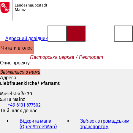
На
головну
Перейти до змісту
сторінку
Адресний довідник
читати вголос
Пасторська церква / Ректорат
Опис проекту
Зв'яжіться з нами
Адреса
Liebfrauenkirche/ Pfarramt
Moselstraße 30
55118 Mainz
Телефон,
+49 6131 677502
факс
Твій шлях до нас
та
Відкрита мапа
Зв'язок з громадським
адреса
(OpenStreetMap)
(
транспортом
(
електронної
В
В