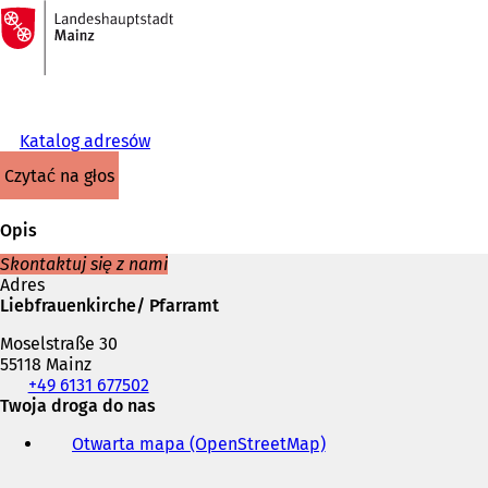
Do
strony
Przejdź do treści
głównej
Katalog adresów
czytać na głos
Opis
Skontaktuj się z nami
Adres
Liebfrauenkirche/ Pfarramt
Moselstraße 30
55118 Mainz
Telefon,
+49 6131 677502
faks
Twoja droga do nas
i
Otwarta mapa (OpenStreetMap)
(
adres
O
e-
t