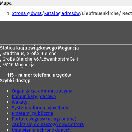
mail
Mapa
w
Jesteś
i
Strona główna
Katalog adresów
Liebfrauenkirche/ Rect
e
tutaj:
r
Obszar
a
stóp
s
i
ę
Stolica kraju związkowego Moguncja
w
,
Stadthaus, Große Bleiche
n
, Große Bleiche 46/Löwenhofstraße 1
o
, 55116 Moguncja
w
e
115 – numer telefonu urzędów
j
Szybki dostęp
k
a
Organizacja administracyjna
r
Komunikaty prasowe
c
Wakaty
i
System informacyjny Rady
e
Przetargi publiczne
)
Portal usługowy (usługi online)
Zapisz się do naszego newslettera
Ustawienia ochrony danych