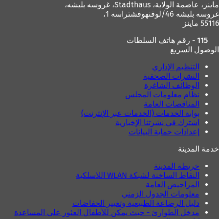
ماينز، عاصمة الولاية،
Stadthaus، غروسه بليشه،
ت
ب
غروسه بليشه 46/لوفنهوفشتراسه 1،
ب
و
55116 ماينز
و
ي
ي
ب
115 - رقم هاتف السلطات
ب
ج
الوصول السريع
ج
د
د
ي
التنظيم الإداري
ي
د
النشرات الصحفية
د
ة
الوظائف الشاغرة
ة
)
نظام معلومات المجلس
)
المناقصات العامة
بوابة الخدمات (الخدمات عبر الإنترنت)
اشترك في نشرتنا الإخبارية
إعدادات حماية البيانات
خدمة المدينة
خريطة المدينة
النقاط الساخنة لشبكة WLAN اللاسلكية
المراحيض العامة
معلومات الجدول الزمني
دليل الرضاعة الطبيعية وتغيير الحفاضات
مدخل الطوارئ - حيث يمكن للأطفال العثور على المساعدة