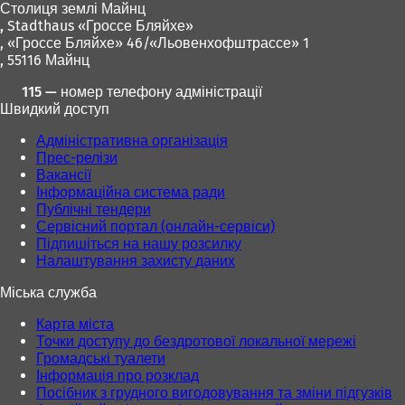
Столиця землі Майнц
с
с
,
Stadthaus «Гроссе Бляйхе»
я
я
, «Гроссе Бляйхе» 46/«Льовенхофштрассе» 1
в
в
, 55116 Майнц
н
н
о
о
115 — номер телефону адміністрації
в
в
Швидкий доступ
і
і
й
й
Адміністративна організація
в
в
Прес-релізи
к
к
Вакансії
л
л
Інформаційна система ради
а
а
Публічні тендери
д
д
Сервісний портал (онлайн-сервіси)
ц
ц
Підпишіться на нашу розсилку
і
і
Налаштування захисту даних
)
)
Міська служба
Карта міста
Точки доступу до бездротової локальної мережі
Громадські туалети
Інформація про розклад
Посібник з грудного вигодовування та зміни підгузків