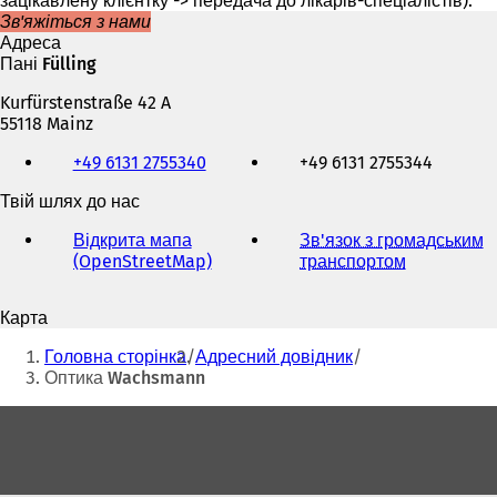
зацікавлену клієнтку -> передача до лікарів-спеціалістів).
Зв'яжіться з нами
Адреса
Пані Fülling
Kurfürstenstraße 42 A
55118 Mainz
Телефон,
+49 6131 2755340
+49 6131 2755344
факс
та
Твій шлях до нас
адреса
електронної
Відкрита мапа
Зв'язок з громадським
пошти
(OpenStreetMap)
(
транспортом
(
В
В
і
і
Карта
д
д
Ти
к
к
Головна сторінка
Адресний довідник
р
р
тут:
Оптика Wachsmann
и
и
в
в
Зона
а
а
для
є
є
т
т
ніг
ь
ь