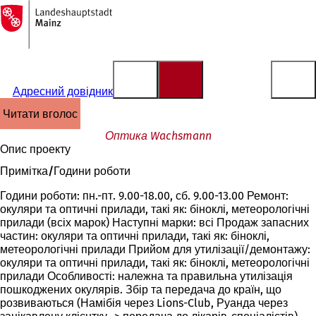
На
головну
Перейти до змісту
сторінку
Адресний довідник
читати вголос
Оптика Wachsmann
Опис проекту
Примітка/Години роботи
Години роботи: пн.-пт. 9.00-18.00, сб. 9.00-13.00 Ремонт:
окуляри та оптичні прилади, такі як: біноклі, метеорологічні
прилади (всіх марок) Наступні марки: всі Продаж запасних
частин: окуляри та оптичні прилади, такі як: біноклі,
метеорологічні прилади Прийом для утилізації/демонтажу:
окуляри та оптичні прилади, такі як: біноклі, метеорологічні
прилади Особливості: належна та правильна утилізація
пошкоджених окулярів. Збір та передача до країн, що
розвиваються (Намібія через Lions-Club, Руанда через