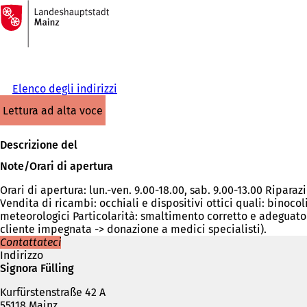
Alla
pagina
Vai al contenuto
iniziale
Elenco degli indirizzi
lettura ad alta voce
Descrizione del
Note/Orari di apertura
Orari di apertura: lun.-ven. 9.00-18.00, sab. 9.00-13.00 Riparaz
Vendita di ricambi: occhiali e dispositivi ottici quali: binoco
meteorologici Particolarità: smaltimento corretto e adeguato 
cliente impegnata -> donazione a medici specialisti).
Contattateci
Indirizzo
Signora Fülling
Kurfürstenstraße 42 A
55118 Mainz