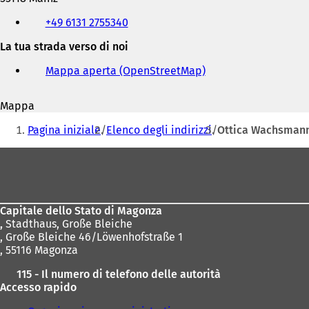
Telefono,
+49 6131 2755340
fax
e
La tua strada verso di noi
indirizzo
e-
Mappa aperta (OpenStreetMap)
(
mail
S
i
Mappa
a
Siete
p
Pagina iniziale
Elenco degli indirizzi
Ottica Wachsman
r
qui:
e
Area
i
dei
n
u
piedi
n
Capitale dello Stato di Magonza
a
,
Stadthaus, Große Bleiche
n
, Große Bleiche 46/Löwenhofstraße 1
u
, 55116 Magonza
o
v
115 - Il numero di telefono delle autorità
a
Accesso rapido
s
c