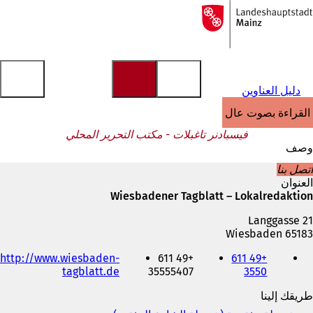
إلى
الصفحة
الانتقال إلى المحتوى
الرئيسية
دليل العناوين
القراءة بصوت عالٍ
فيسبادنر تاغبلات - مكتب التحرير المحلي
وصف
اتصل بنا
العنوان
Wiesbadener Tagblatt – Lokalredaktion
Langgasse 21
65183 Wiesbaden
الهاتف
http://www.wiesbaden-
+49 611
+49 611
والفاكس
(
tagblatt.de
35555407
3550
وعنوان
ي
البريد
طريقك إلينا
ف
الإلكتروني
ت