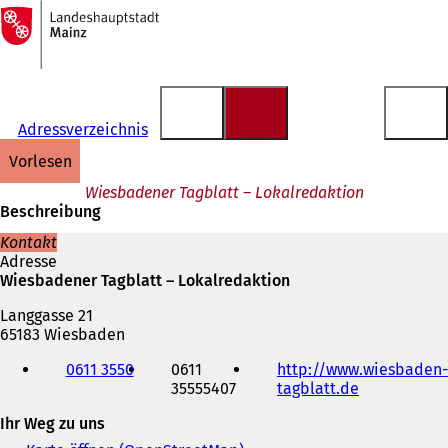
Zur
Startseite
Inhalt anspringen
Adressverzeichnis
vorlesen
Wiesbadener Tagblatt – Lokalredaktion
Beschreibung
Kontakt
Adresse
Wiesbadener Tagblatt – Lokalredaktion
Langgasse 21
65183 Wiesbaden
Telefon,
0611 3550
0611
http://www.wiesbaden-
Fax
35555407
tagblatt.de
(
und
Ö
E-
Ihr Weg zu uns
f
Mail-
f