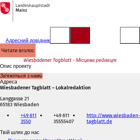
На
головну
Перейти до змісту
сторінку
Адресний довідник
читати вголос
Wiesbadener Tagblatt - Місцева редакція
Опис проекту
Зв'яжіться з нами
Адреса
Wiesbadener Tagblatt – Lokalredaktion
Langgasse 21
65183 Wiesbaden
Телефон,
+49 611
+49 611
http://www.wiesbaden-
факс
3550
35555407
tagblatt.de
(
та
В
адреса
Твій шлях до нас
і
електронної
д