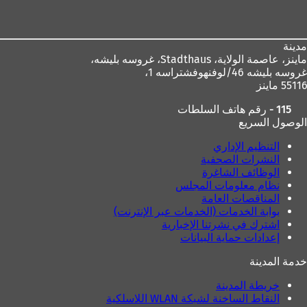
القدم
مدينة
ماينز، عاصمة الولاية،
Stadthaus، غروسه بليشه،
غروسه بليشه 46/لوفنهوفشتراسه 1،
55116 ماينز
115 - رقم هاتف السلطات
الوصول السريع
التنظيم الإداري
النشرات الصحفية
الوظائف الشاغرة
نظام معلومات المجلس
المناقصات العامة
بوابة الخدمات (الخدمات عبر الإنترنت)
اشترك في نشرتنا الإخبارية
إعدادات حماية البيانات
خدمة المدينة
خريطة المدينة
النقاط الساخنة لشبكة WLAN اللاسلكية