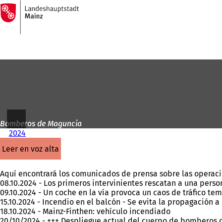
A
la
Saltar al contenido
página
de
inicio
Bomberos de Maguncia
2024
leer en voz alta
Aquí encontrará los comunicados de prensa sobre las operac
08.10.2024 - Los primeros intervinientes rescatan a una perso
09.10.2024 - Un coche en la vía provoca un caos de tráfico te
15.10.2024 - Incendio en el balcón - Se evita la propagación a 
18.10.2024 - Mainz-Finthen: vehículo incendiado
20/10/2024 - +++ Despliegue actual del cuerpo de bomberos 