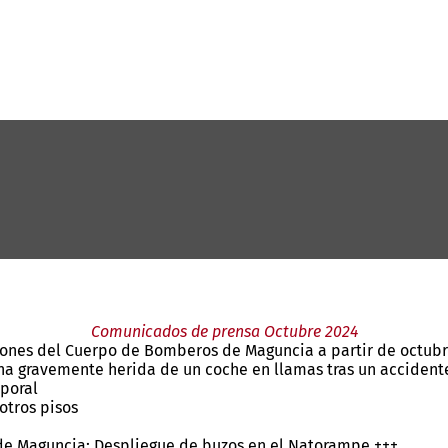
Comunicados de prensa Octubre 2024
iones del Cuerpo de Bomberos de Maguncia a partir de octubr
na gravemente herida de un coche en llamas tras un accidente 
mporal
otros pisos
de Maguncia: Despliegue de buzos en el Natorampe +++