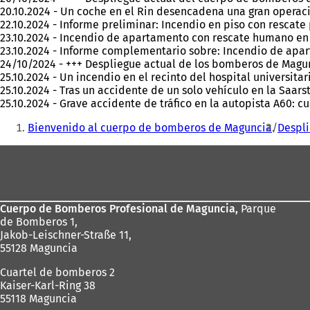
20.10.2024 - Un coche en el Rin desencadena una gran opera
22.10.2024 - Informe preliminar: Incendio en piso con rescate
23.10.2024 - Incendio de apartamento con rescate humano en
23.10.2024 - Informe complementario sobre: Incendio de apa
24/10/2024 - +++ Despliegue actual de los bomberos de Magunc
25.10.2024 - Un incendio en el recinto del hospital universit
25.10.2024 - Tras un accidente de un solo vehículo en la Saars
25.10.2024 - Grave accidente de tráfico en la autopista A60: c
Estás
Bienvenido al cuerpo de bomberos de Maguncia
Despl
aquí:
Zona
de
los
Cuerpo de Bomberos Profesional de Maguncia,
Parque
pies
de Bomberos 1,
Jakob-Leischner-Straße 11,
55128 Maguncia
Cuartel de bomberos 2
Kaiser-Karl-Ring 38
55118 Maguncia