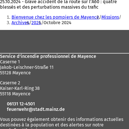
25.10.2024 - Grave accident de la route sur l'A60 : quatre
blessés et des perturbations massives du trafic
Vous
Bienvenue chez les pompiers de Mayence
Missions
êtes
Archives
2024
Octobre 2024
ici
Pied
:
de
page
Service d'incendie professionnel de Mayence
Caserne 1
Jakob-Leischner-Straße 11
55128 Mayence
Caserne 2
Kaiser-Karl-Ring 38
55118 Mayence
06131 12-4501
feuerwehr
stadt.mainz
de
Vous pouvez également obtenir des informations actuelles
destinées à la population et des alertes sur notre