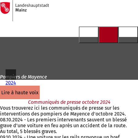
Vers
la
Accéder au contenu
page
d'accueil
Pompiers de Mayence
2024
lire à haute voix
Communiqués de presse octobre 2024
Vous trouverez ici les communiqués de presse sur les
interventions des pompiers de Mayence d'octobre 2024.
08.10.2024 - Les premiers intervenants sauvent un blessé
grave d'une voiture en feu après un accident de la route.
Au total, 5 blessés graves.
09.10.2024 - Une voiture sur les rails provoque un bref