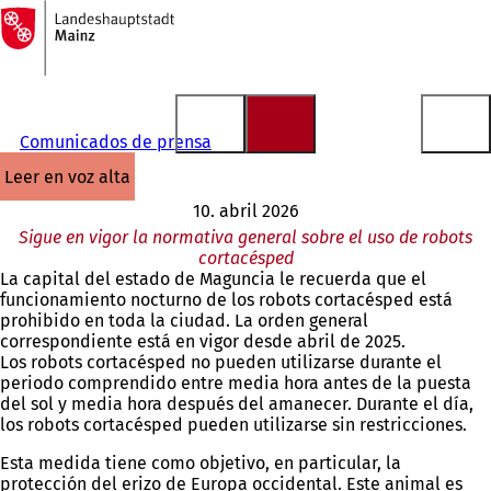
A
la
Saltar al contenido
página
de
inicio
Comunicados de prensa
leer en voz alta
10. abril 2026
Sigue en vigor la normativa general sobre el uso de robots
cortacésped
La capital del estado de Maguncia le recuerda que el
funcionamiento nocturno de los robots cortacésped está
prohibido en toda la ciudad. La orden general
correspondiente está en vigor desde abril de 2025.
Los robots cortacésped no pueden utilizarse durante el
periodo comprendido entre media hora antes de la puesta
del sol y media hora después del amanecer. Durante el día,
los robots cortacésped pueden utilizarse sin restricciones.
Esta medida tiene como objetivo, en particular, la
protección del erizo de Europa occidental. Este animal es