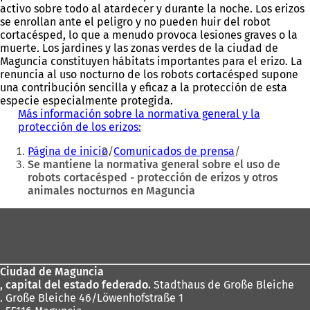
activo sobre todo al atardecer y durante la noche. Los erizos
se enrollan ante el peligro y no pueden huir del robot
cortacésped, lo que a menudo provoca lesiones graves o la
muerte. Los jardines y las zonas verdes de la ciudad de
Maguncia constituyen hábitats importantes para el erizo. La
renuncia al uso nocturno de los robots cortacésped supone
una contribución sencilla y eficaz a la protección de esta
especie especialmente protegida.
Más información sobre la normativa general y la
protección de los erizos:
(
Estás
S
Página de inicio
Comunicados de prensa
e
aquí:
Se mantiene la normativa general sobre el uso de
a
robots cortacésped - protección de erizos y otros
b
animales nocturnos en Maguncia
r
e
Zona
e
n
de
u
los
n
a
Ciudad de Maguncia
pies
n
, capital del estado federado.
Stadthaus de Große Bleiche
u
. Große Bleiche 46/Löwenhofstraße 1