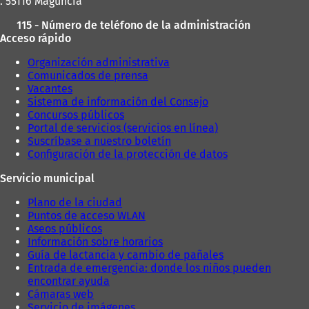
e
. 55116 Maguncia
v
115 - Número de teléfono de la administración
a
Acceso rápido
p
e
Organización administrativa
s
Comunicados de prensa
t
Vacantes
a
Sistema de información del Consejo
ñ
Concursos públicos
a
Portal de servicios (servicios en línea)
)
Suscríbase a nuestro boletín
Configuración de la protección de datos
Servicio municipal
Plano de la ciudad
Puntos de acceso WLAN
Aseos públicos
Información sobre horarios
Guía de lactancia y cambio de pañales
Entrada de emergencia: donde los niños pueden
encontrar ayuda
Cámaras web
Servicio de imágenes