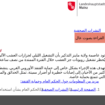
إلى
الصفحة
الانتقال إلى المحتوى
الرئيسية
النشرات الصحفية
القراءة بصوت عالٍ
ل
تود عاصمة ولاية ماينز التذكير بأن التشغيل الليلي لجزازات العشب الآلية م
يُحظر تشغيل روبوتات جز العشب خلال الفترة الممتدة من نصف ساعة
تهدف هذه الإجراء بشكل خاص إلى حماية القنفذ الأوروبي الغربي. ينش
كثير من الأحيان إلى إصابات خطيرة أو أضرار مميتة. تمثل الحدائق والم
التي تتمتع بحماية خاصة.
مزيد من المعلومات حول الحكم العام وحماية القنفذ:
(
أنت
ي
الصفحة الرئيسية
النشرات الصحفية
الحكم العام بشأن استخدام ج
ف
هنا
ت
منطقة
ح
ف