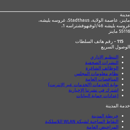
القدم
ي
ع
ل
مدينة
ا
ماينز، عاصمة الولاية،
Stadthaus، غروسه بليشه،
م
غروسه بليشه 46/لوفنهوفشتراسه 1،
ة
55116 ماينز
ت
115 - رقم هاتف السلطات
ب
الوصول السريع
و
ي
التنظيم الإداري
ب
النشرات الصحفية
ج
الوظائف الشاغرة
د
نظام معلومات المجلس
ي
المناقصات العامة
د
بوابة الخدمات (الخدمات عبر الإنترنت)
ة
اشترك في نشرتنا الإخبارية
)
إعدادات حماية البيانات
خدمة المدينة
خريطة المدينة
النقاط الساخنة لشبكة WLAN اللاسلكية
المراحيض العامة