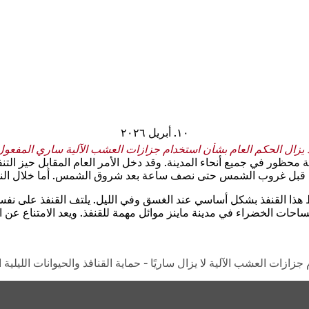
١٠. أبريل ٢٠٢٦
ا يزال الحكم العام بشأن استخدام جزازات العشب الآلية ساري المفعول
حظور في جميع أنحاء المدينة. وقد دخل الأمر العام المقابل حيز التنفيذ من
 قبل غروب الشمس حتى نصف ساعة بعد شروق الشمس. أما خلال النها
ط هذا القنفذ بشكل أساسي عند الغسق وفي الليل. يلتف القنفذ على نف
ساحات الخضراء في مدينة ماينز موائل مهمة للقنفذ. ويعد الامتناع عن 
زازات العشب الآلية لا يزال ساريًا - حماية القنافذ والحيوانات الليلية 