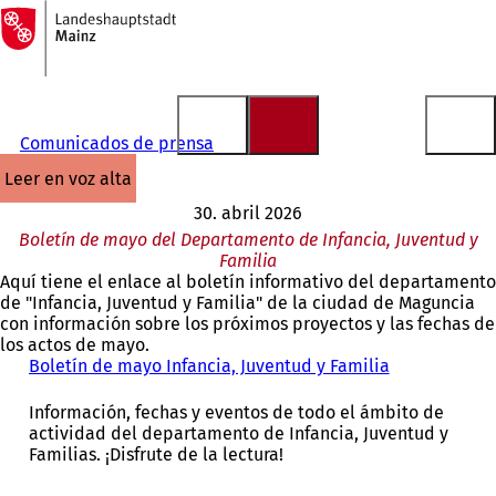
A
la
Saltar al contenido
página
de
inicio
Comunicados de prensa
leer en voz alta
30. abril 2026
Boletín de mayo del Departamento de Infancia, Juventud y
Familia
Aquí tiene el enlace al boletín informativo del departamento
de "Infancia, Juventud y Familia" de la ciudad de Maguncia
con información sobre los próximos proyectos y las fechas de
los actos de mayo.
Boletín de mayo Infancia, Juventud y Familia
(
S
e
Información, fechas y eventos de todo el ámbito de
a
actividad del departamento de Infancia, Juventud y
b
Familias. ¡Disfrute de la lectura!
r
e