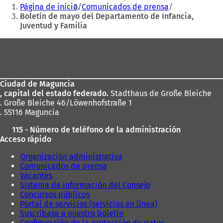
Estás
Página de inicio
Comunicados de prensa
e
aquí:
Boletín de mayo del Departamento de Infancia,
n
Juventud y Familia
u
n
Zona
a
n
de
u
los
e
v
Ciudad de Maguncia
pies
a
, capital del estado federado.
Stadthaus de Große Bleiche
p
. Große Bleiche 46/Löwenhofstraße 1
e
. 55116 Maguncia
s
115 - Número de teléfono de la administración
t
Acceso rápido
a
ñ
Organización administrativa
a
Comunicados de prensa
)
Vacantes
Sistema de información del Consejo
Concursos públicos
Portal de servicios (servicios en línea)
Suscríbase a nuestro boletín
Configuración de la protección de datos