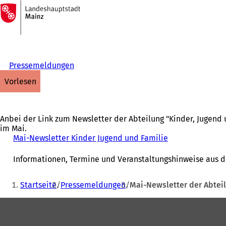
Zur
Startseite
Inhalt anspringen
Pressemeldungen
vorlesen
Anbei der Link zum Newsletter der Abteilung "Kinder, Jugen
im Mai.
Mai-Newsletter Kinder Jugend und Familie
(
Ö
f
Informationen, Termine und Veranstaltungshinweise aus d
f
n
Sie
Startseite
Pressemeldungen
Mai-Newsletter der Abteil
e
befinden
t
Fußbereich
sich
i
n
hier:
e