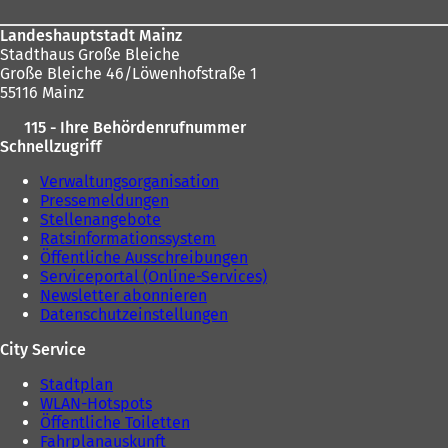
i
n
Landeshauptstadt Mainz
e
Stadthaus Große Bleiche
m
Große Bleiche 46/Löwenhofstraße 1
n
55116 Mainz
e
115 - Ihre Behördenrufnummer
u
Schnellzugriff
e
n
Verwaltungsorganisation
T
Pressemeldungen
a
Stellenangebote
b
Ratsinformationssystem
)
Öffentliche Ausschreibungen
Serviceportal (Online-Services)
Newsletter abonnieren
Datenschutzeinstellungen
City Service
Stadtplan
WLAN-Hotspots
Öffentliche Toiletten
Fahrplanauskunft